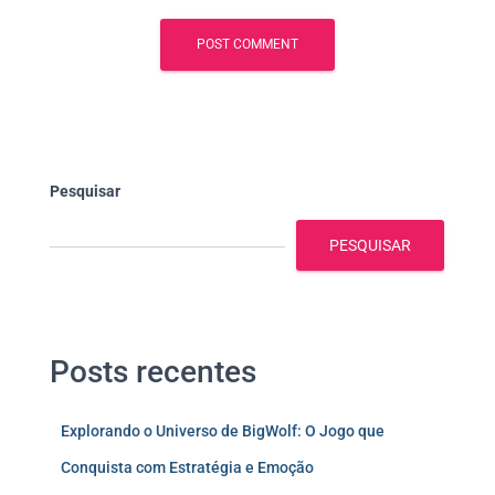
Pesquisar
PESQUISAR
Posts recentes
Explorando o Universo de BigWolf: O Jogo que
Conquista com Estratégia e Emoção