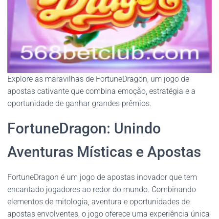
Explore as maravilhas de FortuneDragon, um jogo de
apostas cativante que combina emoção, estratégia e a
oportunidade de ganhar grandes prêmios.
FortuneDragon: Unindo
Aventuras Místicas e Apostas
FortuneDragon é um jogo de apostas inovador que tem
encantado jogadores ao redor do mundo. Combinando
elementos de mitologia, aventura e oportunidades de
apostas envolventes, o jogo oferece uma experiência única