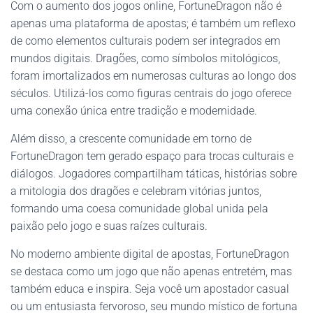
Com o aumento dos jogos online, FortuneDragon não é
apenas uma plataforma de apostas; é também um reflexo
de como elementos culturais podem ser integrados em
mundos digitais. Dragões, como símbolos mitológicos,
foram imortalizados em numerosas culturas ao longo dos
séculos. Utilizá-los como figuras centrais do jogo oferece
uma conexão única entre tradição e modernidade.
Além disso, a crescente comunidade em torno de
FortuneDragon tem gerado espaço para trocas culturais e
diálogos. Jogadores compartilham táticas, histórias sobre
a mitologia dos dragões e celebram vitórias juntos,
formando uma coesa comunidade global unida pela
paixão pelo jogo e suas raízes culturais.
No moderno ambiente digital de apostas, FortuneDragon
se destaca como um jogo que não apenas entretém, mas
também educa e inspira. Seja você um apostador casual
ou um entusiasta fervoroso, seu mundo místico de fortuna