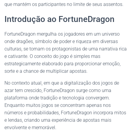
que mantém os participantes no limite de seus assentos.
Introdução ao FortuneDragon
FortuneDragon mergulha os jogadores em um universo
onde dragões, símbolo de poder e riqueza em diversas
culturas, se tornam os protagonistas de uma narrativa rica
e cativante. O conceito do jogo é simples mas
estrategicamente elaborado para proporcionar emoção,
sorte e a chance de multiplicar apostas.
No contexto atual, em que a digitalização dos jogos de
azar tem crescido, FortuneDragon surge como uma
plataforma onde tradição e tecnologia convergem.
Enquanto muitos jogos se concentram apenas nos
números e probabilidades, FortuneDragon incorpora mitos
e lendas, criando uma experiência de apostas mais
envolvente e memorável.