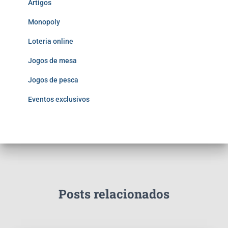
Artigos
Monopoly
Loteria online
Jogos de mesa
Jogos de pesca
Eventos exclusivos
Posts relacionados