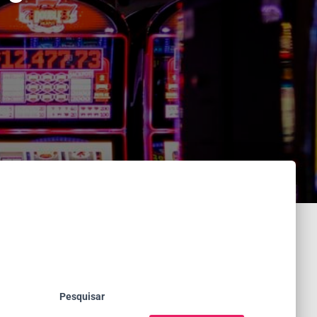
Pesquisar