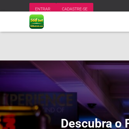
ENTRAR
CADASTRE-SE
Descubra o 