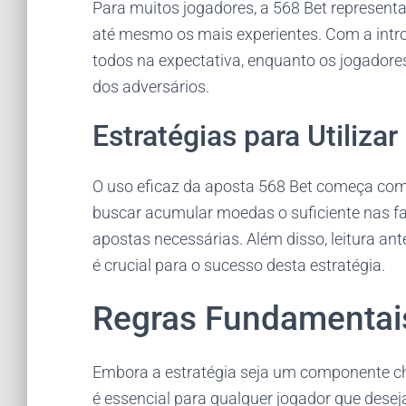
Para muitos jogadores, a 568 Bet representa
até mesmo os mais experientes. Com a int
todos na expectativa, enquanto os jogador
dos adversários.
Estratégias para Utilizar
O uso eficaz da aposta 568 Bet começa c
buscar acumular moedas o suficiente nas fase
apostas necessárias. Além disso, leitura an
é crucial para o sucesso desta estratégia.
Regras Fundamentais
Embora a estratégia seja um componente ch
é essencial para qualquer jogador que desej