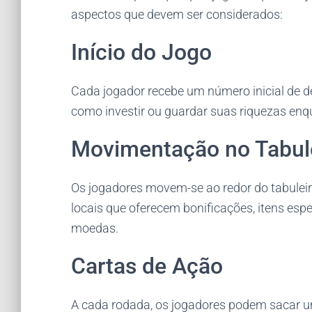
aspectos que devem ser considerados:
Início do Jogo
Cada jogador recebe um número inicial de de
como investir ou guardar suas riquezas enq
Movimentação no Tabul
Os jogadores movem-se ao redor do tabulei
locais que oferecem bonificações, itens esp
moedas.
Cartas de Ação
A cada rodada, os jogadores podem sacar u