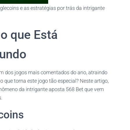
ecoins e as estratégias por trás da intrigante
go que Está
Mundo
um dos jogos mais comentados do ano, atraindo
 que torna este jogo tão especial? Neste artigo,
enômeno da intrigante aposta 568 Bet que vem
.
coins