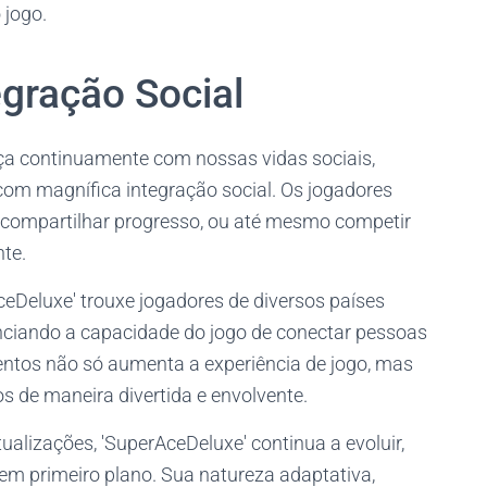
 jogo.
egração Social
ça continuamente com nossas vidas sociais,
com magnífica integração social. Os jogadores
compartilhar progresso, ou até mesmo competir
te.
eDeluxe' trouxe jogadores de diversos países
ciando a capacidade do jogo de conectar pessoas
eventos não só aumenta a experiência de jogo, mas
s de maneira divertida e envolvente.
alizações, 'SuperAceDeluxe' continua a evoluir,
em primeiro plano. Sua natureza adaptativa,