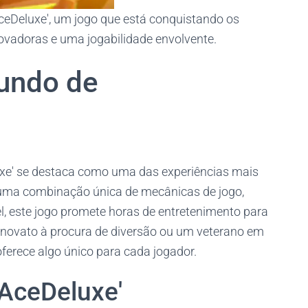
eDeluxe', um jogo que está conquistando os
ovadoras e uma jogabilidade envolvente.
undo de
uxe' se destaca como uma das experiências mais
uma combinação única de mecânicas de jogo,
l, este jogo promete horas de entretenimento para
 novato à procura de diversão ou um veterano em
ferece algo único para cada jogador.
rAceDeluxe'