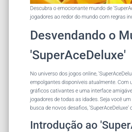
Descubra o emocionante mundo de 'SuperAc
jogadores ao redor do mundo com regras in
Desvendando o M
'SuperAceDeluxe'
No universo dos jogos online, 'SuperAceDel
empolgantes disponíveis atualmente. Com 
gráficos cativantes e uma interface amigáve
jogadores de todas as idades. Seja você um
busca de novos desafios, 'SuperAceDeluxe' o
Introdução ao 'Supe