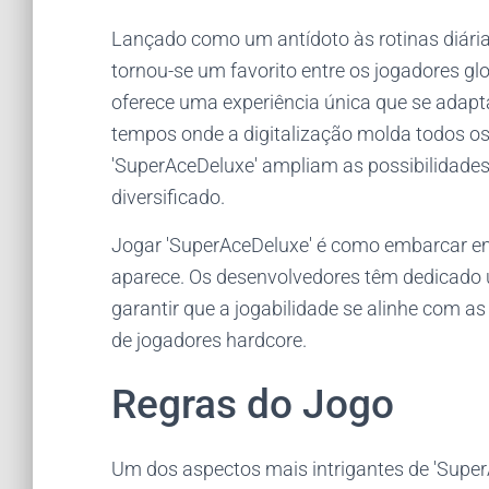
Lançado como um antídoto às rotinas diári
tornou-se um favorito entre os jogadores gl
oferece uma experiência única que se adapt
tempos onde a digitalização molda todos o
'SuperAceDeluxe' ampliam as possibilidades 
diversificado.
Jogar 'SuperAceDeluxe' é como embarcar em 
aparece. Os desenvolvedores têm dedicado 
garantir que a jogabilidade se alinhe com a
de jogadores hardcore.
Regras do Jogo
Um dos aspectos mais intrigantes de 'Super