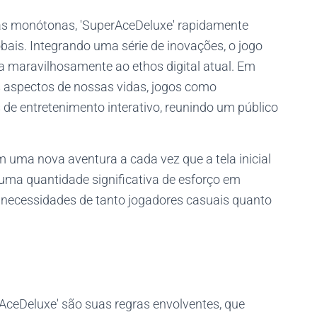
as monótonas, 'SuperAceDeluxe' rapidamente
obais. Integrando uma série de inovações, o jogo
a maravilhosamente ao ethos digital atual. Em
s aspectos de nossas vidas, jogos como
de entretenimento interativo, reunindo um público
uma nova aventura a cada vez que a tela inicial
uma quantidade significativa de esforço em
s necessidades de tanto jogadores casuais quanto
AceDeluxe' são suas regras envolventes, que