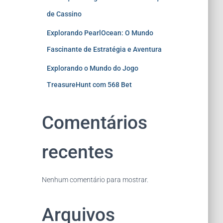
de Cassino
Explorando PearlOcean: O Mundo
Fascinante de Estratégia e Aventura
Explorando o Mundo do Jogo
TreasureHunt com 568 Bet
Comentários
recentes
Nenhum comentário para mostrar.
Arquivos