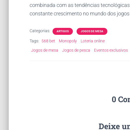
combinada com as tendências tecnológicas 
constante crescimento no mundo dos jogos 
Categorias:
ARTIGOS
JOGOS DE MESA
Tags:
568 bet
Monopoly
Loteria online
Jogos de mesa
Jogos de pesca
Eventos exclusivos
0 Co
Deixe u